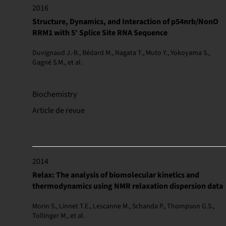
2016
Structure, Dynamics, and Interaction of p54nrb/NonO
RRM1 with 5′ Splice Site RNA Sequence
Duvignaud J.-B., Bédard M., Nagata T., Muto Y., Yokoyama S.,
Gagné S.M., et al.
Biochemistry
Article de revue
2014
Relax: The analysis of biomolecular kinetics and
thermodynamics using NMR relaxation dispersion data
Morin S., Linnet T.E., Lescanne M., Schanda P., Thompson G.S.,
Tollinger M., et al.