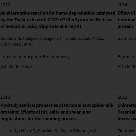
2016
2014
An alternative reaction for heme degradation catalyzed
Effect of
by the Escherichia coli O157:H7 ChuS protein: Release
terminal
of hematinic acid, tripyrrole and Fe(III)
protein
Ouellet Y.H., Ndiaye C.T., Gagné S.M., Sebilo A., Suits M.D.L.,
Gauthier M
Jubinville É., et al.
Journal of Inorganic Biochemistry
Biomacr
Article de revue
Article d
2013
2012
Hydrodynamical properties of recombinant spider silk
Chimeric
proteins: Effects of pH, salts and shear, and
Parental
implications for the spinning process
Increase
Leclerc J., Lefèvre T., Gauthier M., Gagné S.M., Auger M.
Clouthier 