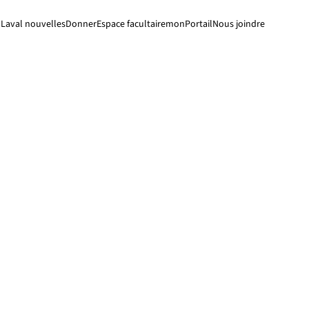
Laval nouvelles
Donner
Espace facultaire
monPortail
Nous joindre