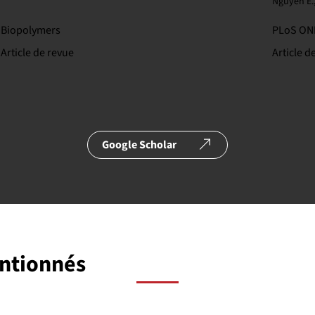
Nguyen E., 
Biopolymers
PLoS ON
Article de revue
Article d
Google Scholar
entionnés