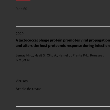
9 de 60
2020
A lactococcal phage protein promotes viral propagation
and alters the host proteomic response during infection
Lemay M.-L., Maaß S., Otto A., Hamel J., Plante P.-L., Rousseau
G.M., et al.
Viruses
Article de revue