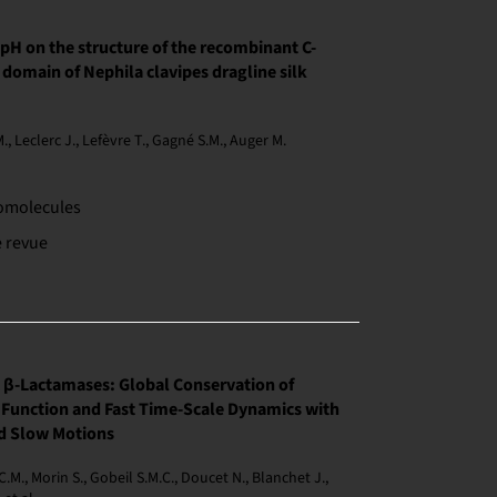
 pH on the structure of the recombinant C-
 domain of Nephila clavipes dragline silk
., Leclerc J., Lefèvre T., Gagné S.M., Auger M.
omolecules
e revue
 β-Lactamases: Global Conservation of
 Function and Fast Time-Scale Dynamics with
d Slow Motions
C.M., Morin S., Gobeil S.M.C., Doucet N., Blanchet J.,