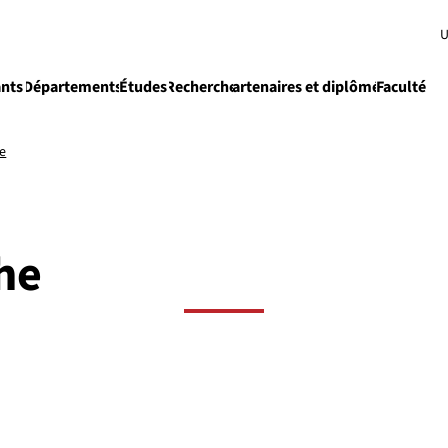
U
ants
Départements
Études
Recherche
Partenaires et diplômés
Faculté
e
Enseignement
he