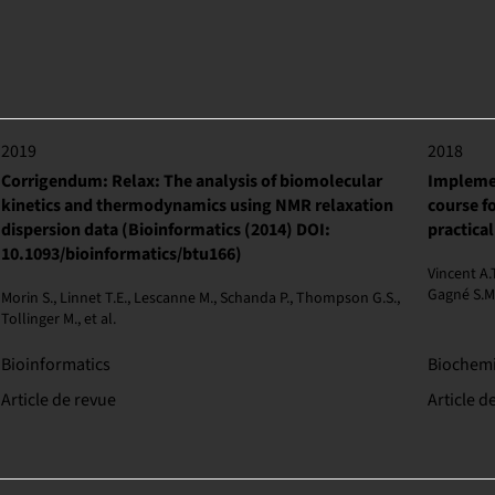
2019
2018
Corrigendum: Relax: The analysis of biomolecular
Implemen
kinetics and thermodynamics using NMR relaxation
course f
dispersion data (Bioinformatics (2014) DOI:
practical
10.1093/bioinformatics/btu166)
Vincent A.
Gagné S.M.,
Morin S., Linnet T.E., Lescanne M., Schanda P., Thompson G.S.,
Tollinger M., et al.
Bioinformatics
Biochemi
Article de revue
Article d