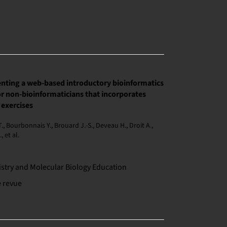
ting a web-based introductory bioinformatics
or non-bioinformaticians that incorporates
 exercises
T., Bourbonnais Y., Brouard J.-S., Deveau H., Droit A.,
 et al.
stry and Molecular Biology Education
e revue